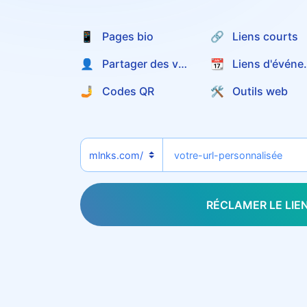
📱 Pages bio
🔗 Liens courts
👤 Partager des vcards
📆 Liens
🤳 Codes QR
🛠️ Outils web
RÉCLAMER LE LIE