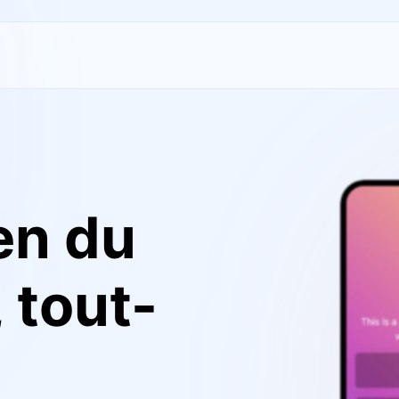
en du
 tout-