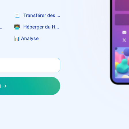
📃 Transférer des fichiers
 d'événements
🧑‍💻 Héberger du HTML
📊️ Analyse
N