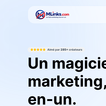
Aimé par
285+
créateurs
Un magici
marketing,
en-un.